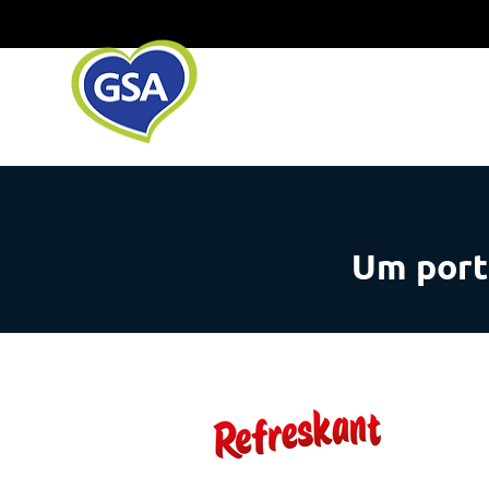
GSA Alimentos
Um portf