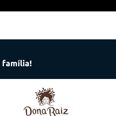
ação
Marcas Próprias
família!