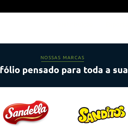
Nossas Marcas
Distribuição
Export
NOSSAS MARCAS
ólio pensado para toda a sua 