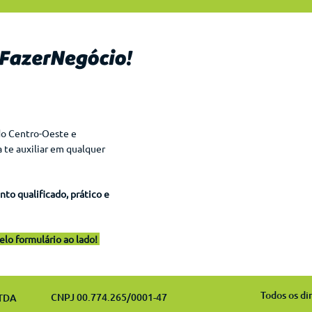
Consultora de Novos N
Telefone:
+55 (62) 9 9939-5413
E-mail:
Lorena.Dantas@grupog
do Centro-Oeste e
te auxiliar em qualquer
Gestor de Marcas Própri
E-mail:
to qualificado, prático e
Fellyks.Goias@grupogs
lo formulário ao lado!
MarcasProprias@grupo
Todos os d
CNPJ 00.774.265/0001-47
TDA