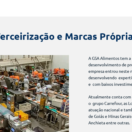
erceirização e Marcas Própri
​​A GSA Alimentos tem 
desenvolvimento de pro
empresa entrou neste n
desenvolvendo expertis
e com baixos investim
Atualmente conta com u
o grupo Carrefour, as L
atuação nacional e tam
de Goiás e Minas Gerai
Anchieta entre outras.