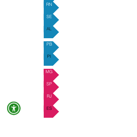
RN
SE
AL
PB
PI
MG
SP
RJ
ES
Clique em um dos botões acima
para conferir nossos distribuidores
em cada estado.