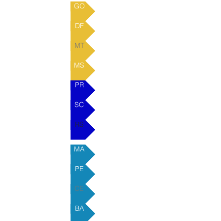
GO
DF
MT
MS
PR
SC
RS
MA
PE
CE
BA